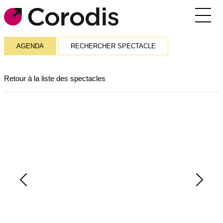
Agenda
AGENDA
RECHERCHER SPECTACLE
Outils pratiques
Retour à la liste des spectacles
Annuaire
Soutiens financiers
Réseaux et rencontres
Corodis
SE CONNECTER / S’INSCRIRE
Previous
Next
RECEVOIR LA NEWSLETTER