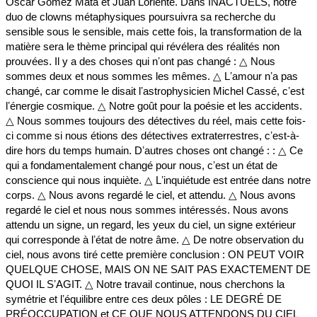
Oscar Gómez Mata et Juan Loriente. Dans INACTUELS, notre
duo de clowns métaphysiques poursuivra sa recherche du
sensible sous le sensible, mais cette fois, la transformation de la
matière sera le thème principal qui révélera des réalités non
prouvées. Il y a des choses qui nʼont pas changé : △ Nous
sommes deux et nous sommes les mêmes. △ Lʼamour nʼa pas
changé, car comme le disait lʼastrophysicien Michel Cassé, cʼest
lʼénergie cosmique. △ Notre goût pour la poésie et les accidents.
△ Nous sommes toujours des détectives du réel, mais cette fois-
ci comme si nous étions des détectives extraterrestres, cʼest-à-
dire hors du temps humain. Dʼautres choses ont changé : : △ Ce
qui a fondamentalement changé pour nous, cʼest un état de
conscience qui nous inquiète. △ Lʼinquiétude est entrée dans notre
corps. △ Nous avons regardé le ciel, et attendu. △ Nous avons
regardé le ciel et nous nous sommes intéressés. Nous avons
attendu un signe, un regard, les yeux du ciel, un signe extérieur
qui corresponde à lʼétat de notre âme. △ De notre observation du
ciel, nous avons tiré cette première conclusion : ON PEUT VOIR
QUELQUE CHOSE, MAIS ON NE SAIT PAS EXACTEMENT DE
QUOI IL SʼAGIT. △ Notre travail continue, nous cherchons la
symétrie et lʼéquilibre entre ces deux pôles : LE DEGRÉ DE
PRÉOCCUPATION et CE QUE NOUS ATTENDONS DU CIEL