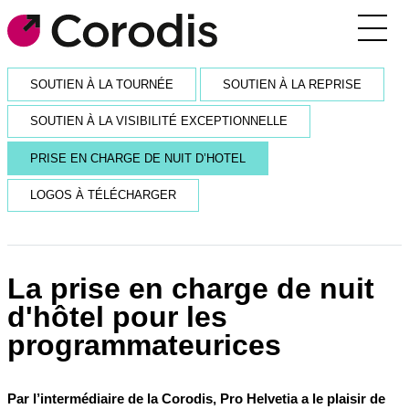
Agenda
SOUTIEN À LA TOURNÉE
SOUTIEN À LA REPRISE
Outils pratiques
SOUTIEN À LA VISIBILITÉ EXCEPTIONNELLE
Annuaire
PRISE EN CHARGE DE NUIT D’HOTEL
Soutiens financiers
LOGOS À TÉLÉCHARGER
Réseaux et rencontres
Corodis
La prise en charge de nuit
d'hôtel pour les
SE CONNECTER / S’INSCRIRE
programmateurices
RECEVOIR LA NEWSLETTER
Par l’intermédiaire de la Corodis, Pro Helvetia a le plaisir de