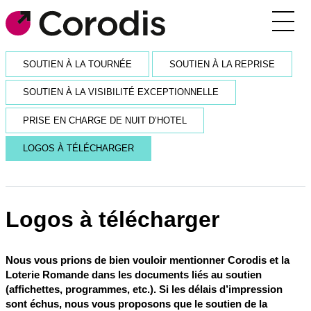
Agenda
SOUTIEN À LA TOURNÉE
SOUTIEN À LA REPRISE
Outils pratiques
SOUTIEN À LA VISIBILITÉ EXCEPTIONNELLE
Annuaire
PRISE EN CHARGE DE NUIT D’HOTEL
Soutiens financiers
LOGOS À TÉLÉCHARGER
Réseaux et rencontres
Corodis
Logos à télécharger
SE CONNECTER / S’INSCRIRE
Nous vous prions de bien vouloir mentionner Corodis et la
RECEVOIR LA NEWSLETTER
Loterie Romande dans les documents liés au soutien
(affichettes, programmes, etc.). Si les délais d’impression
sont échus, nous vous proposons que le soutien de la