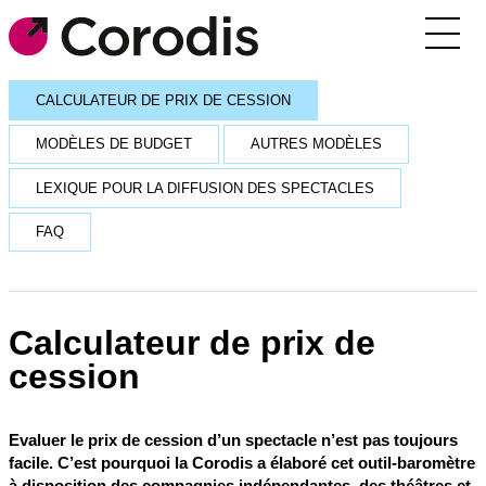
Agenda
CALCULATEUR DE PRIX DE CESSION
Outils pratiques
MODÈLES DE BUDGET
AUTRES MODÈLES
Annuaire
LEXIQUE POUR LA DIFFUSION DES SPECTACLES
Soutiens financiers
FAQ
Réseaux et rencontres
Corodis
Calculateur de prix de
cession
SE CONNECTER / S’INSCRIRE
RECEVOIR LA NEWSLETTER
Evaluer le prix de cession d’un spectacle n’est pas toujours
facile. C’est pourquoi la Corodis a élaboré cet outil-baromètre
à disposition des compagnies indépendantes, des théâtres et