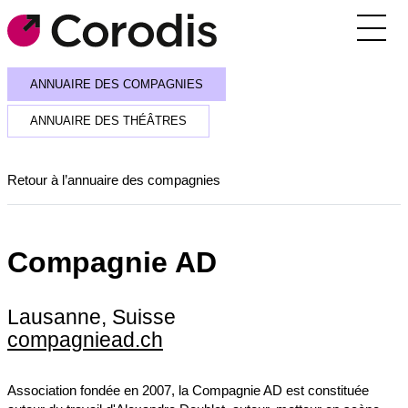
Agenda
ANNUAIRE DES COMPAGNIES
Outils pratiques
ANNUAIRE DES THÉÂTRES
Annuaire
Retour à l’annuaire des compagnies
Soutiens financiers
Réseaux et rencontres
Compagnie AD
Corodis
Lausanne, Suisse
SE CONNECTER / S’INSCRIRE
compagniead.ch
RECEVOIR LA NEWSLETTER
Association fondée en 2007, la Compagnie AD est constituée