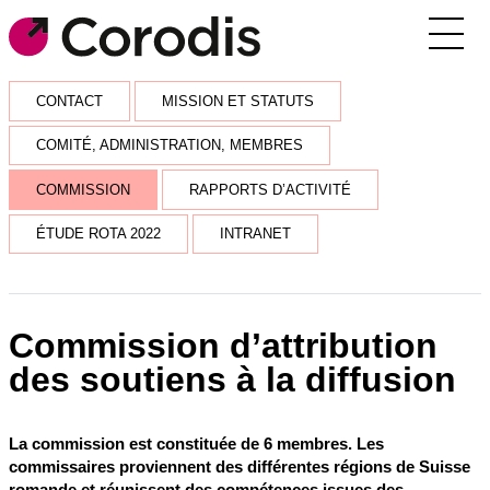
Agenda
CONTACT
MISSION ET STATUTS
Outils pratiques
COMITÉ, ADMINISTRATION, MEMBRES
Annuaire
COMMISSION
RAPPORTS D’ACTIVITÉ
Soutiens financiers
ÉTUDE ROTA 2022
INTRANET
Réseaux et rencontres
Corodis
Commission d’attribution
des soutiens à la diffusion
SE CONNECTER / S’INSCRIRE
RECEVOIR LA NEWSLETTER
La commission est constituée de 6 membres. Les
commissaires proviennent des différentes régions de Suisse
romande et réunissent des compétences issues des