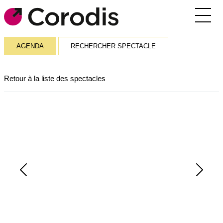
Agenda
AGENDA
RECHERCHER SPECTACLE
Outils pratiques
Retour à la liste des spectacles
Annuaire
Soutiens financiers
Réseaux et rencontres
Corodis
Previous
Next
SE CONNECTER / S’INSCRIRE
RECEVOIR LA NEWSLETTER