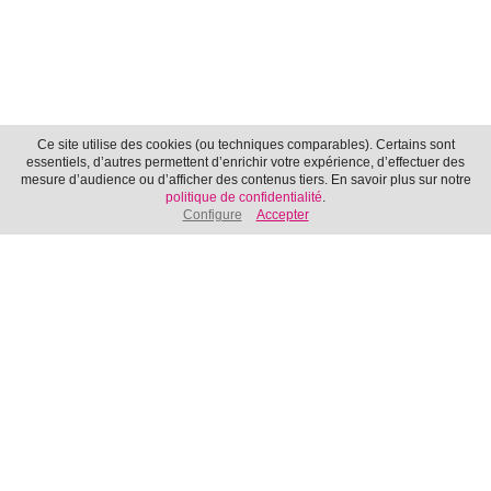
Ce site utilise des cookies (ou techniques comparables). Certains sont
essentiels, d’autres permettent d’enrichir votre expérience, d’effectuer des
mesure d’audience ou d’afficher des contenus tiers. En savoir plus sur notre
La 7G
politique de confidentialité
.
Configure
Accepter
Avenue d’Ouchy 18 | 1006 Lausanne
+41 21 353 19 20
Les villes et les cantons réunis pour accompagner la diffusion des
spectacles romands.
Avec le soutien de la