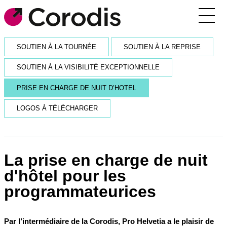
Agenda
SOUTIEN À LA TOURNÉE
SOUTIEN À LA REPRISE
Outils pratiques
SOUTIEN À LA VISIBILITÉ EXCEPTIONNELLE
Annuaire
PRISE EN CHARGE DE NUIT D’HOTEL
Soutiens financiers
LOGOS À TÉLÉCHARGER
Réseaux et rencontres
Corodis
La prise en charge de nuit
d'hôtel pour les
SE CONNECTER / S’INSCRIRE
programmateurices
RECEVOIR LA NEWSLETTER
Par l’intermédiaire de la Corodis, Pro Helvetia a le plaisir de