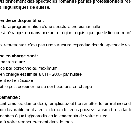
visionnement des spectacles romands par les professionnels rési
 linguistiques de suisse.
r de ce dispositif si :
 de la programmation d’une structure professionnelle
 à l’étranger ou dans une autre région linguistique que le lieu de repr
s représentez n’est pas une structure coproductrice du spectacle vi
se en charge sont :
par structure
ives par personne au maximum
en charge est limité à CHF 200.- par nuitée
ment est en Suisse
et le petit déjeuner ne se sont pas pris en charge
 demande :
ant la nuitée demandée), remplissez et transmettez le formulaire ci-
ndu favorablement à votre demande, vous pouvez transmettre la factur
ncaires à
judith@corodis.ch
le lendemain de votre nuitée.
a à votre remboursement dans le mois.