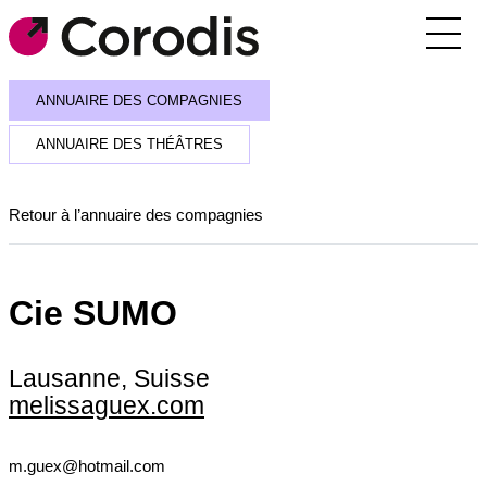
Agenda
ANNUAIRE DES COMPAGNIES
Outils pratiques
ANNUAIRE DES THÉÂTRES
Annuaire
Retour à l’annuaire des compagnies
Soutiens financiers
Réseaux et rencontres
Cie SUMO
Corodis
Lausanne, Suisse
SE CONNECTER / S’INSCRIRE
melissaguex.com
RECEVOIR LA NEWSLETTER
m.guex@hotmail.com