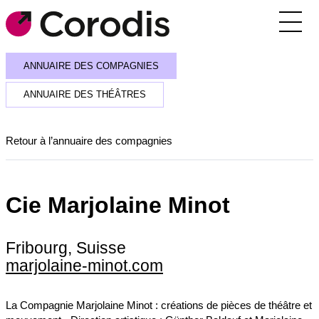
Agenda
ANNUAIRE DES COMPAGNIES
Outils pratiques
ANNUAIRE DES THÉÂTRES
Annuaire
Retour à l’annuaire des compagnies
Soutiens financiers
Réseaux et rencontres
Cie Marjolaine Minot
Corodis
Fribourg, Suisse
SE CONNECTER / S’INSCRIRE
marjolaine-minot.com
RECEVOIR LA NEWSLETTER
La Compagnie Marjolaine Minot : créations de pièces de théâtre et