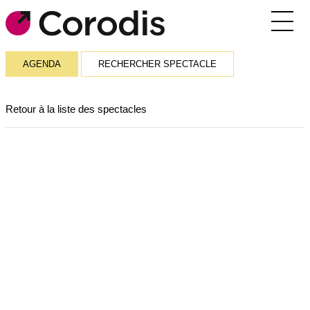
Agenda
AGENDA
RECHERCHER SPECTACLE
Outils pratiques
Retour à la liste des spectacles
Annuaire
Soutiens financiers
Réseaux et rencontres
Corodis
SE CONNECTER / S’INSCRIRE
RECEVOIR LA NEWSLETTER