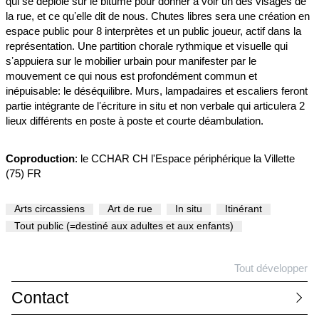
qui se déploie sur le bitume pour donner à voir un des visages de
la rue, et ce quʼelle dit de nous. Chutes libres sera une création en
espace public pour 8 interprètes et un public joueur, actif dans la
représentation. Une partition chorale rythmique et visuelle qui
sʼappuiera sur le mobilier urbain pour manifester par le
mouvement ce qui nous est profondément commun et
inépuisable: le déséquilibre. Murs, lampadaires et escaliers feront
partie intégrante de lʼécriture in situ et non verbale qui articulera 2
lieux différents en poste à poste et courte déambulation.
Coproduction
: le CCHAR CH l'Espace périphérique la Villette
(75) FR
Arts circassiens
Art de rue
In situ
Itinérant
Tout public (=destiné aux adultes et aux enfants)
Tout développer
Contact