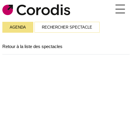
Agenda
AGENDA
RECHERCHER SPECTACLE
Outils pratiques
Retour à la liste des spectacles
Annuaire
Soutiens financiers
Réseaux et rencontres
Corodis
SE CONNECTER / S’INSCRIRE
RECEVOIR LA NEWSLETTER