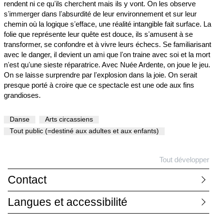
rendent ni ce quʼils cherchent mais ils y vont. On les observe
sʼimmerger dans lʼabsurdité de leur environnement et sur leur
chemin où la logique sʼefface, une réalité intangible fait surface. La
folie que représente leur quête est douce, ils sʼamusent à se
transformer, se confondre et à vivre leurs échecs. Se familiarisant
avec le danger, il devient un ami que lʼon traine avec soi et la mort
nʼest quʼune sieste réparatrice. Avec Nuée Ardente, on joue le jeu.
On se laisse surprendre par lʼexplosion dans la joie. On serait
presque porté à croire que ce spectacle est une ode aux fins
grandioses.
Danse
Arts circassiens
Tout public (=destiné aux adultes et aux enfants)
Tout développer
Contact
Langues et accessibilité